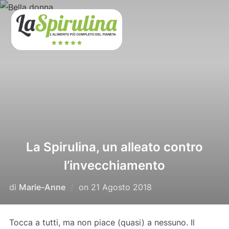
Salta
al
contenuto
La Spirulina, un alleato contro
l’invecchiamento
Pubblicato
di
Marie-Anne
on
21 Agosto 2018
il
Tocca a tutti, ma non piace (quasi) a nessuno. Il