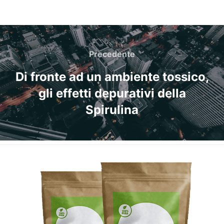
Navigazione
articoli
Precedente
Precedente
Di fronte ad un ambiente tossico,
gli effetti depurativi della
Spirulina