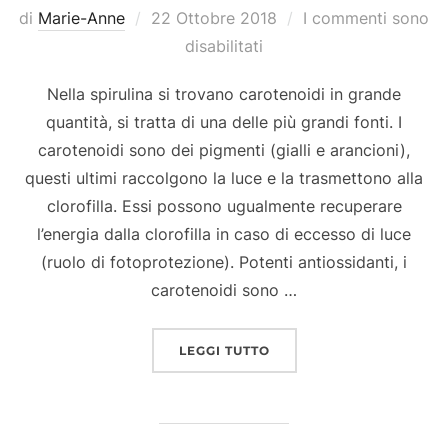
Pubblicato
di
Marie-Anne
22 Ottobre 2018
I commenti sono
il
disabilitati
Nella spirulina si trovano carotenoidi in grande
quantità, si tratta di una delle più grandi fonti. I
carotenoidi sono dei pigmenti (gialli e arancioni),
questi ultimi raccolgono la luce e la trasmettono alla
clorofilla. Essi possono ugualmente recuperare
l’energia dalla clorofilla in caso di eccesso di luce
(ruolo di fotoprotezione). Potenti antiossidanti, i
carotenoidi sono …
“I BENEFICI DEI CAROTE
LEGGI TUTTO