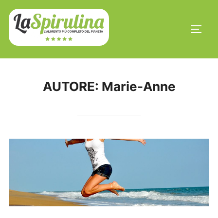
Salta
al
APRI/
contenuto
AUTORE:
Marie-Anne