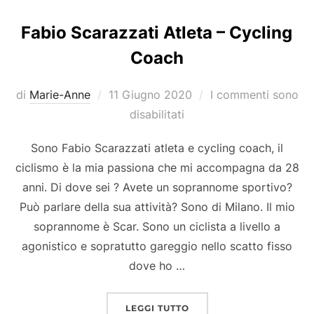
Fabio Scarazzati Atleta – Cycling
Coach
Pubblicato
di
Marie-Anne
11 Giugno 2020
I commenti sono
il
disabilitati
Sono Fabio Scarazzati atleta e cycling coach, il
ciclismo è la mia passiona che mi accompagna da 28
anni. Di dove sei ? Avete un soprannome sportivo?
Può parlare della sua attività? Sono di Milano. Il mio
soprannome è Scar. Sono un ciclista a livello a
agonistico e sopratutto gareggio nello scatto fisso
dove ho …
“FABIO SCARAZZATI ATL
LEGGI TUTTO