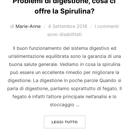
Problemi di digestione, cosa ci
offre la Spirulina?
Pubblicato
di
Marie-Anne
4 Settembre 2018
I commenti
il
sono disabilitati
Il buon funzionamento del sistema digestivo ed
un’alimentazione equilibrata sono la garanzia di una
buona salute generale. Vediamo in cosa la spirulina
può essere un eccellente rimedio per migliorare la
digestione. La digestione in poche parole Quando si
parla di digestione, parliamo soprattutto di fegato. Il
fegato è infatti l’attore principale nell’analisi e lo
stoccaggio …
“PROBLEMI DI DIGESTION
LEGGI TUTTO