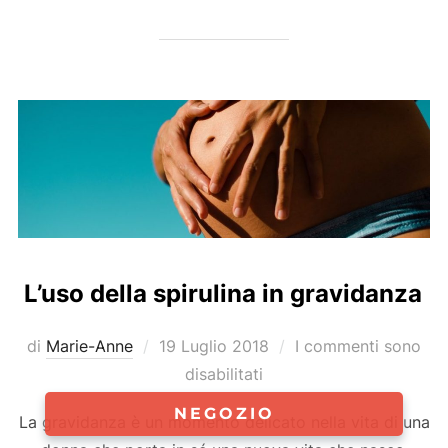
L’uso della spirulina in gravidanza
Pubblicato
di
Marie-Anne
19 Luglio 2018
I commenti sono
il
disabilitati
NEGOZIO
La gravidanza è un momento delicato nella vita di una