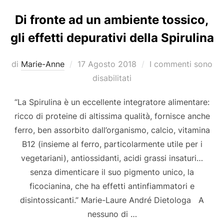
Di fronte ad un ambiente tossico,
gli effetti depurativi della Spirulina
Pubblicato
di
Marie-Anne
17 Agosto 2018
I commenti sono
il
disabilitati
“La Spirulina è un eccellente integratore alimentare:
ricco di proteine di altissima qualità, fornisce anche
ferro, ben assorbito dall’organismo, calcio, vitamina
B12 (insieme al ferro, particolarmente utile per i
vegetariani), antiossidanti, acidi grassi insaturi…
senza dimenticare il suo pigmento unico, la
ficocianina, che ha effetti antinfiammatori e
disintossicanti.” Marie-Laure André Dietologa A
nessuno di …