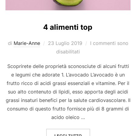
4 alimenti top
Pubblicato
di
Marie-Anne
23 Luglio 2019
I commenti sono
il
disabilitati
Scoprirete delle proprietà sconosciute di alcuni frutti
e legumi che adorate 1. L’avocado L’avocado è un
frutto ricco di acidi grassi essenziali e vitamine. Per il
suo alto contenuto di lipidi, esso apporta degli acidi
grassi insaturi benefici per la salute cardiovascolare. Il
consumo di questo frutto fornisce più di 8 grammi di
acido oleico …
“4 ALIMENTI TOP”
LEGGI TUTTO