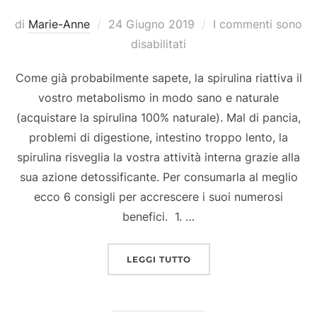
Pubblicato
di
Marie-Anne
24 Giugno 2019
I commenti sono
il
disabilitati
Come già probabilmente sapete, la spirulina riattiva il
vostro metabolismo in modo sano e naturale
(acquistare la spirulina 100% naturale). Mal di pancia,
problemi di digestione, intestino troppo lento, la
spirulina risveglia la vostra attività interna grazie alla
sua azione detossificante. Per consumarla al meglio
ecco 6 consigli per accrescere i suoi numerosi
benefici. 1. …
“SEI REGOLE D’ORO PER
LEGGI TUTTO