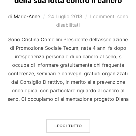
della sua lotta contro il cancro
Pubblicato
di
Marie-Anne
24 Luglio 2018
I commenti sono
il
disabilitati
Sono Cristina Comellini Presidente dell’associazione
di Promozione Sociale Tecum, nata 4 anni fa dopo
un’esperienza personale di un cancro al seno, si
occupa di informare gratuitamente chi frequenta
conferenze, seminari e convegni gratuiti organizzati
dal Consiglio Direttivo, in merito alla prevenzione
oncologica, con particolare riguardo al cancro al
seno. Ci occupiamo di alimentazione progetto Diana
…
“CRISTINA COMELLINI P
LEGGI TUTTO