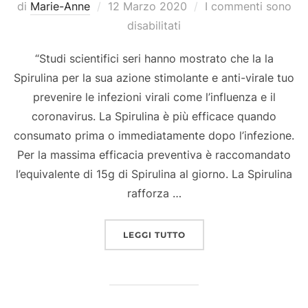
Pubblicato
di
Marie-Anne
12 Marzo 2020
I commenti sono
il
disabilitati
“Studi scientifici seri hanno mostrato che la la
Spirulina per la sua azione stimolante e anti-virale tuo
prevenire le infezioni virali come l’influenza e il
coronavirus. La Spirulina è più efficace quando
consumato prima o immediatamente dopo l’infezione.
Per la massima efficacia preventiva è raccomandato
l’equivalente di 15g di Spirulina al giorno. La Spirulina
rafforza …
“LA SPIRULINA PUÒ AIU
LEGGI TUTTO