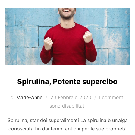
Spirulina, Potente supercibo
Pubblicato
di
Marie-Anne
23 Febbraio 2020
I commenti
il
sono disabilitati
Spirulina, star dei superalimenti La spirulina è un’alga
conosciuta fin dai tempi antichi per le sue proprietà