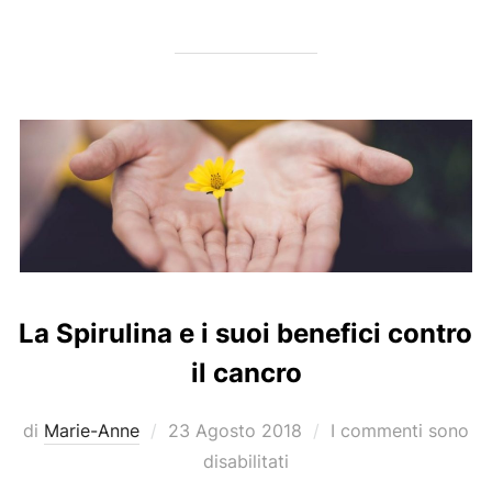
La Spirulina e i suoi benefici contro
il cancro
Pubblicato
di
Marie-Anne
23 Agosto 2018
I commenti sono
il
disabilitati